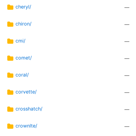
cheryl/
—
chiron/
—
cmi/
—
comet/
—
coral/
—
corvette/
—
crosshatch/
—
crownlte/
—