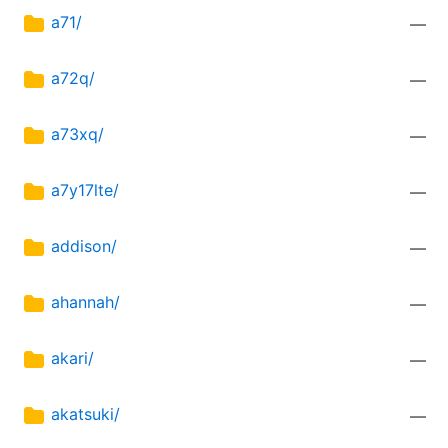
a71/
—
a72q/
—
a73xq/
—
a7y17lte/
—
addison/
—
ahannah/
—
akari/
—
akatsuki/
—