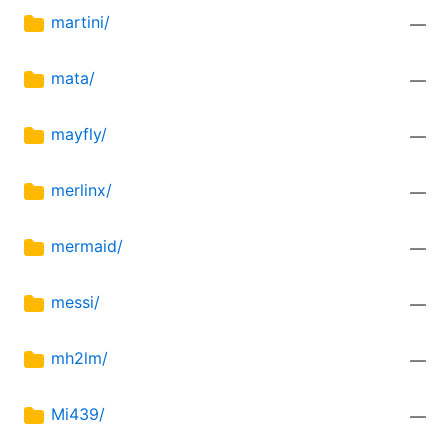
martini/
—
mata/
—
mayfly/
—
merlinx/
—
mermaid/
—
messi/
—
mh2lm/
—
Mi439/
—