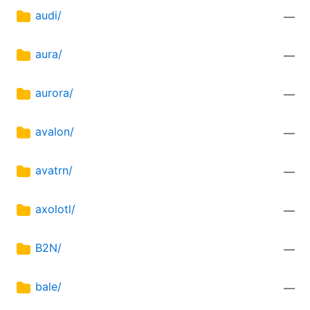
audi/
—
aura/
—
aurora/
—
avalon/
—
avatrn/
—
axolotl/
—
B2N/
—
bale/
—