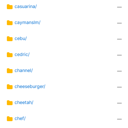
casuarina/
—
caymanslm/
—
cebu/
—
cedric/
—
channel/
—
cheeseburger/
—
cheetah/
—
chef/
—