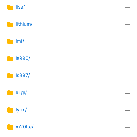
lisa/
—
lithium/
—
lmi/
—
ls990/
—
ls997/
—
luigi/
—
lynx/
—
m20lte/
—