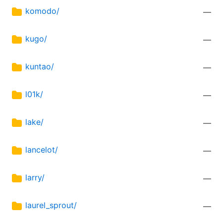
komodo/
—
kugo/
—
kuntao/
—
l01k/
—
lake/
—
lancelot/
—
larry/
—
laurel_sprout/
—