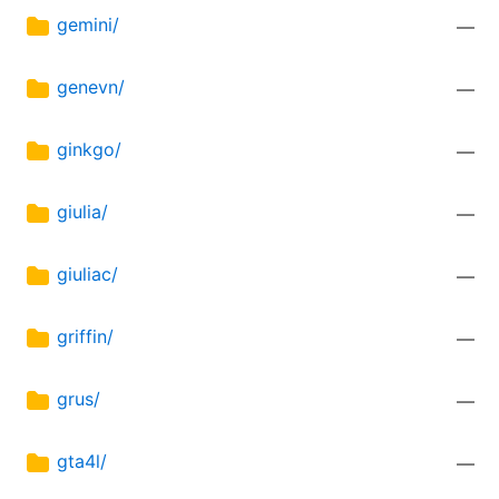
gemini/
—
genevn/
—
ginkgo/
—
giulia/
—
giuliac/
—
griffin/
—
grus/
—
gta4l/
—