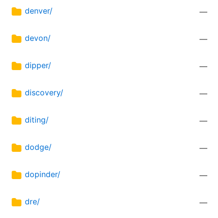
denver/
—
devon/
—
dipper/
—
discovery/
—
diting/
—
dodge/
—
dopinder/
—
dre/
—