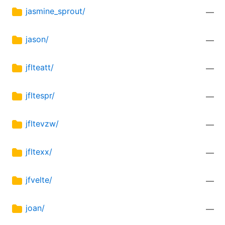
jasmine_sprout/
—
jason/
—
jflteatt/
—
jfltespr/
—
jfltevzw/
—
jfltexx/
—
jfvelte/
—
joan/
—