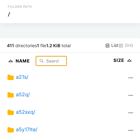
FOLDER PATH
/
List
Grid
411
directories
1
file
1.2 KiB
total
SIZE
NAME
a21s/
—
a52q/
—
a52sxq/
—
a5y17lte/
—