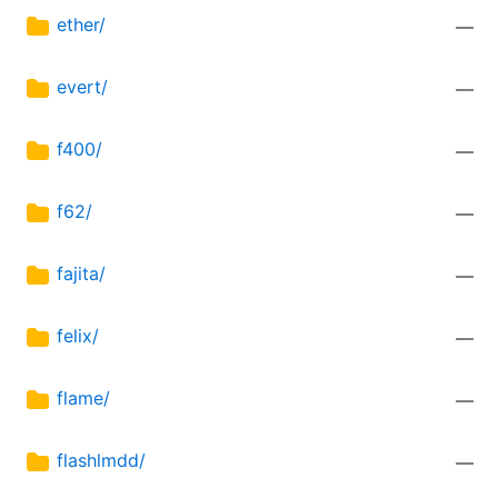
ether/
—
evert/
—
f400/
—
f62/
—
fajita/
—
felix/
—
flame/
—
flashlmdd/
—