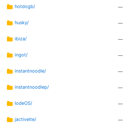
hotdogb/
—
husky/
—
ibiza/
—
ingot/
—
instantnoodle/
—
instantnoodlep/
—
IodeOS/
—
jactivelte/
—