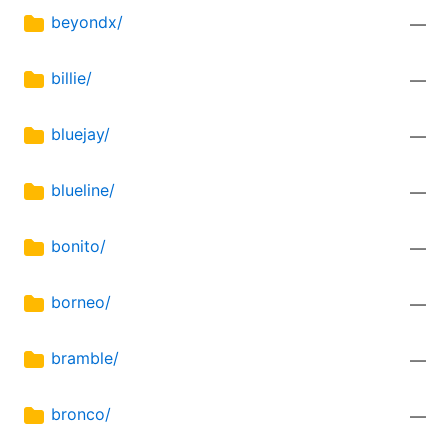
beyondx/
—
billie/
—
bluejay/
—
blueline/
—
bonito/
—
borneo/
—
bramble/
—
bronco/
—