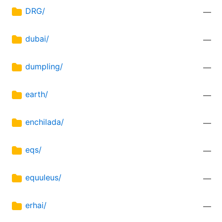
DRG/
—
dubai/
—
dumpling/
—
earth/
—
enchilada/
—
eqs/
—
equuleus/
—
erhai/
—