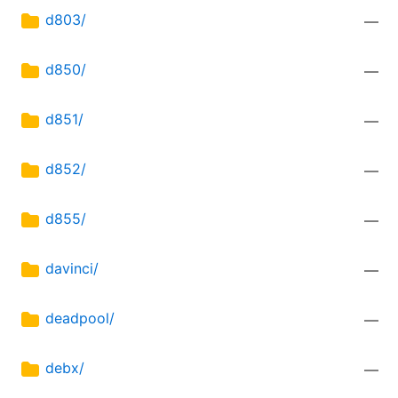
d803/
—
d850/
—
d851/
—
d852/
—
d855/
—
davinci/
—
deadpool/
—
debx/
—