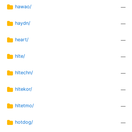
hawao/
—
haydn/
—
heart/
—
hlte/
—
hltechn/
—
hltekor/
—
hltetmo/
—
hotdog/
—