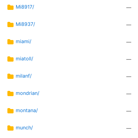
Mi8917/
—
Mi8937/
—
miami/
—
miatoll/
—
milanf/
—
mondrian/
—
montana/
—
munch/
—