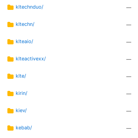
kltechnduo/
—
kltechn/
—
klteaio/
—
klteactivexx/
—
klte/
—
kirin/
—
kiev/
—
kebab/
—