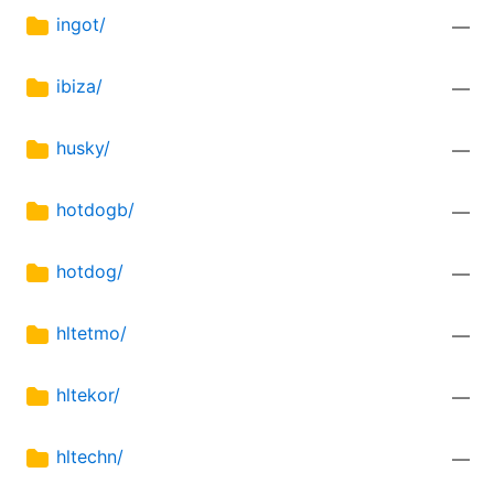
ingot/
—
ibiza/
—
husky/
—
hotdogb/
—
hotdog/
—
hltetmo/
—
hltekor/
—
hltechn/
—