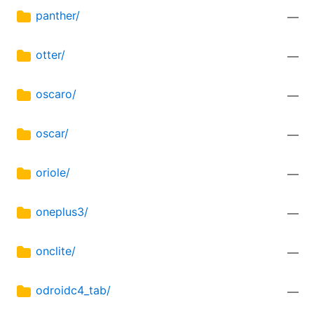
panther/
—
otter/
—
oscaro/
—
oscar/
—
oriole/
—
oneplus3/
—
onclite/
—
odroidc4_tab/
—