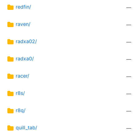
redfin/
—
raven/
—
radxa02/
—
radxa0/
—
racer/
—
r8s/
—
r8q/
—
quill_tab/
—