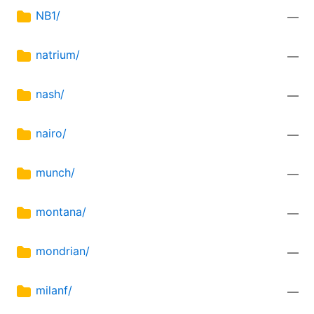
NB1/
—
natrium/
—
nash/
—
nairo/
—
munch/
—
montana/
—
mondrian/
—
milanf/
—