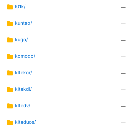
l01k/
—
kuntao/
—
kugo/
—
komodo/
—
kltekor/
—
kltekdi/
—
kltedv/
—
klteduos/
—