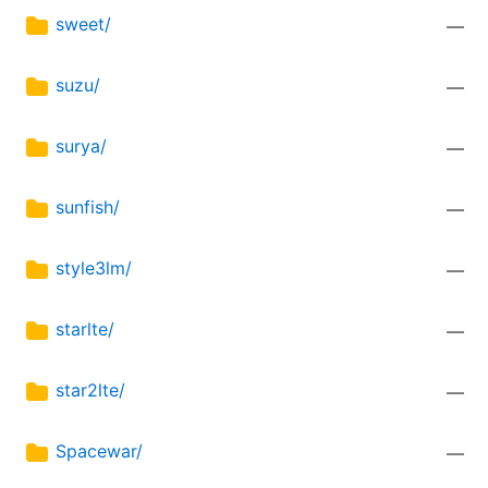
sweet/
—
suzu/
—
surya/
—
sunfish/
—
style3lm/
—
starlte/
—
star2lte/
—
Spacewar/
—