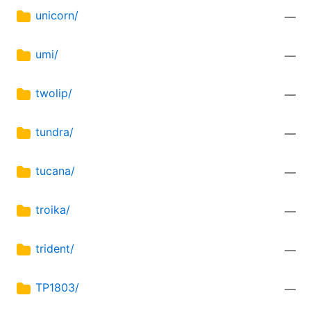
unicorn/
—
umi/
—
twolip/
—
tundra/
—
tucana/
—
troika/
—
trident/
—
TP1803/
—