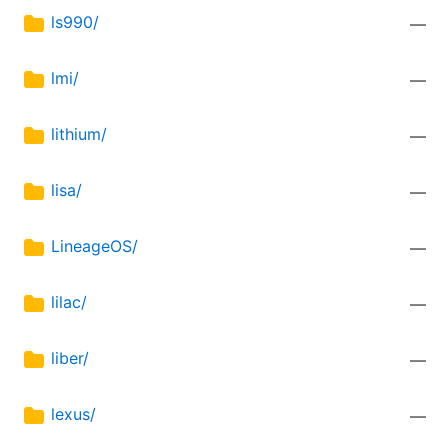
ls990/
—
lmi/
—
lithium/
—
lisa/
—
LineageOS/
—
lilac/
—
liber/
—
lexus/
—