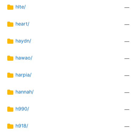
hlte/
—
heart/
—
haydn/
—
hawao/
—
harpia/
—
hannah/
—
h990/
—
h918/
—