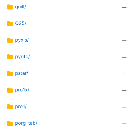
quill/
—
Q25/
—
pyxis/
—
pyrite/
—
pstar/
—
pro1x/
—
pro1/
—
porg_tab/
—