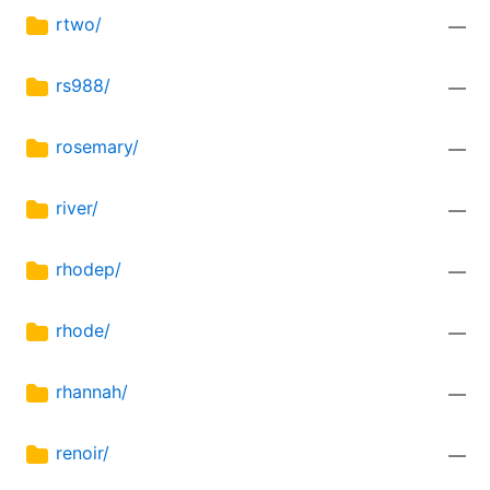
rtwo/
—
rs988/
—
rosemary/
—
river/
—
rhodep/
—
rhode/
—
rhannah/
—
renoir/
—