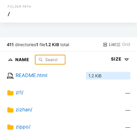
FOLDER PATH
/
List
Grid
411
directories
1
file
1.2 KiB
total
SIZE
NAME
README.html
1.2 KiB
zl1/
—
zizhan/
—
zippo/
—