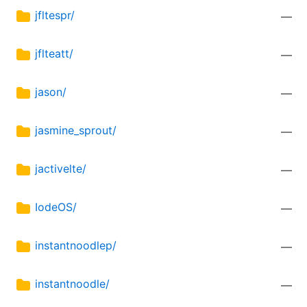
jfltespr/
—
jflteatt/
—
jason/
—
jasmine_sprout/
—
jactivelte/
—
IodeOS/
—
instantnoodlep/
—
instantnoodle/
—